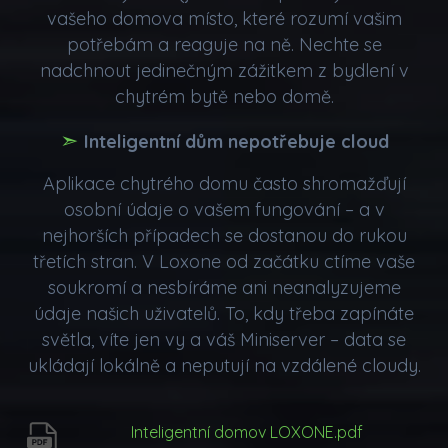
vašeho domova místo, které rozumí vašim
potřebám a reaguje na ně. Nechte se
nadchnout jedinečným zážitkem z bydlení v
chytrém bytě nebo domě.
➣
Inteligentní dům nepotřebuje cloud
Aplikace chytrého domu často shromažďují
osobní údaje o vašem fungování – a v
nejhorších případech se dostanou do rukou
třetích stran. V Loxone od začátku ctíme vaše
soukromí a nesbíráme ani neanalyzujeme
údaje našich uživatelů. To, kdy třeba zapínáte
světla, víte jen vy a váš Miniserver – data se
ukládají lokálně a neputují na vzdálené cloudy.
Inteligentní domov LOXONE.pdf