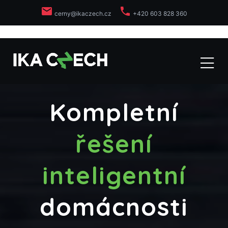
local_post_office
phone
cerny@ikaczech.cz
+420 603 828 360
Kompletní
řešení
inteligentní
domácnosti