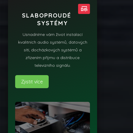
broadcast_on_home
SLABOPROUDÉ
SYSTÉMY
Usnadníme vám život instalací
kvalitních audio systémů, datových
sítí, docházkových systémů a
zřízením příjmu a distribuce
televizního signálu.
Zjistit více