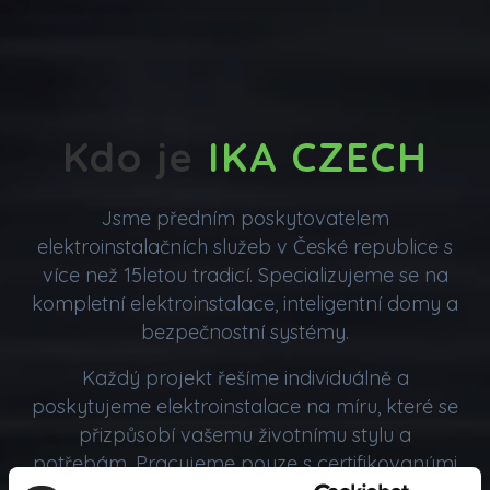
Kdo je
IKA CZECH
Jsme předním poskytovatelem
elektroinstalačních služeb v České republice s
více než 15letou tradicí. Specializujeme se na
kompletní elektroinstalace, inteligentní domy a
bezpečnostní systémy.
Každý projekt řešíme individuálně a
poskytujeme elektroinstalace na míru, které se
přizpůsobí vašemu životnímu stylu a
potřebám. Pracujeme pouze s certifikovanými