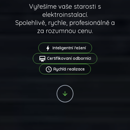
Vyřešíme vaše starosti s
elektroinstalací.
Spolehlivě, rychle, profesionálně a
za rozumnou cenu.
bolt
Inteligentní řešení
card_membership
Certifikovaní odborníci
access_time
Rychlá realizace
arrow_downward