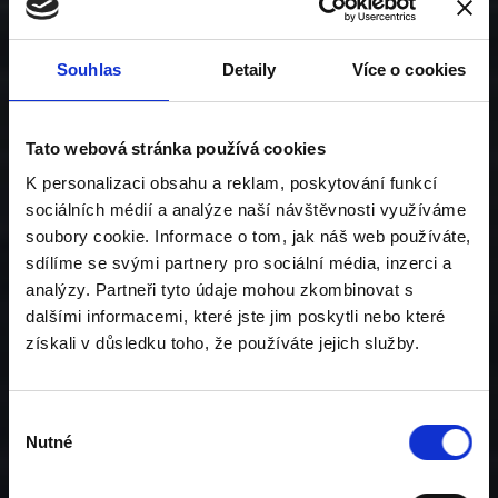
komponenty renomovaných výrobců a
garantujeme nejvyšší kvalitu.
Souhlas
Detaily
Více o cookies
Naše partnerství se společnostmi jako
LOXONE, Jablotron, Schneider Electric a
dalšími, zajišťuje přístup k nejmodernějším
Tato webová stránka používá cookies
technologiím a řešením.
K personalizaci obsahu a reklam, poskytování funkcí
sociálních médií a analýze naší návštěvnosti využíváme
soubory cookie. Informace o tom, jak náš web používáte,
sdílíme se svými partnery pro sociální média, inzerci a
15+
analýzy. Partneři tyto údaje mohou zkombinovat s
dalšími informacemi, které jste jim poskytli nebo které
let zkušeností
získali v důsledku toho, že používáte jejich služby.
Výběr
Nutné
souhlasu
500+