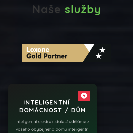
Naše
služby
offline_bolt
INTELIGENTNÍ
DOMÁCNOST / DŮM
Inteligentní elektroinstalací uděláme z
vašeho obyčejného domu inteligentní