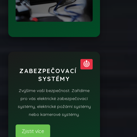
crisis_alert
ZABEZPEČOVACÍ
SYSTÉMY
Zvýšíme vaší bezpečnost. Zařídíme
pro vás elektrické zabezpečovací
systémy, elektrické požární systémy
nebo kamerové systémy.
Zjistit více