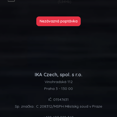
(5,84Mb)
Nezávazná poptávka
IKA Czech, spol. s r.o.
Vinohradská 112
Praha 3 - 130 00
IČ: 01547631
Sp. značka.: C 208312/MSPH Městský soud v Praze