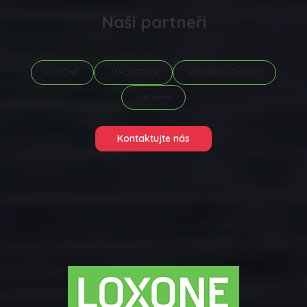
Naši partneři
LOXONE
JABLOTRON
Schneider Electric
Siemens
Kontaktujte nás