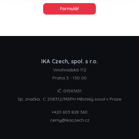
Formulář
IKA Czech, spol. s r.o.
Vinohradská 112
Praha 3 - 130 00
IČ: 01547631
Sp. značka.: C 208312/MSPH Městský soud v Praze
+420 603 828 360
cerny@ikaczech.cz