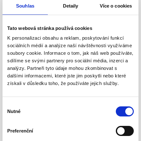
navrhneme nejrychlejší a nejrozumnější řešení.
Souhlas
Detaily
Více o cookies
Revize ručního
Tato webová stránka používá cookies
elektrického nářadí
K personalizaci obsahu a reklam, poskytování funkcí
sociálních médií a analýze naší návštěvnosti využíváme
Pro firmy a provozy provádíme revize ručního
soubory cookie. Informace o tom, jak náš web používáte,
elektrického nářadí a kontrolu bezpečnosti dle
sdílíme se svými partnery pro sociální média, inzerci a
požadavků na pracoviště. Připravíme i přehledné
analýzy. Partneři tyto údaje mohou zkombinovat s
výstupy pro evidenci.
dalšími informacemi, které jste jim poskytli nebo které
získali v důsledku toho, že používáte jejich služby.
Poruchový servis
Výběr
Pro urgentní případy nabízíme poruchový servis
v
Nutné
souhlasu
rozšířených časech až 20h denně
od pondělí do
pátku, po dohodě i o víkendech.
Preferenční
📞 Zavolejte a řekněte nám stručně:
co se děje, kde,