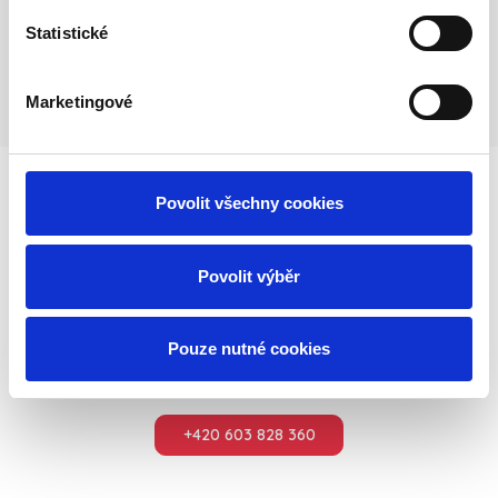
od kdy
– navrhneme další postup a domluvíme
Statistické
zásah.
Marketingové
Povolit všechny cookies
Máte zájem o naše služby, nebo jen
dotaz?
Povolit výběr
Neváhejte nás kontaktovat telefonicky
nebo pomocí poptávkového formuláře.
Pouze nutné cookies
+420 603 828 360