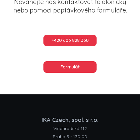
Neváhejte nás kontaktovat telefonicky
nebo pomocí poptávkového formuláře.
+420 603 828 360
Formulář
IKA Czech, spol. s r.o.
Vinohradská 112
Praha 3 - 130 00