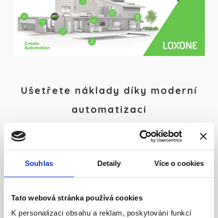
Ušetřete náklady díky moderní
automatizaci
Díky
Loxone
nejen snížíte náklady na energie, ale
také získáte větší kontrolu nad svým domovem.
Automobilové nabíječky, chytré osvětlení, multiroom
Souhlas
Detaily
Více o cookies
audio, systém stínění a zabezpečení – to vše je
propojeno v rámci jednoho inteligentního
ekosystému.
Tato webová stránka používá cookies
K personalizaci obsahu a reklam, poskytování funkcí
Více informací?
Kontaktujte nás dnes a zjistěte,