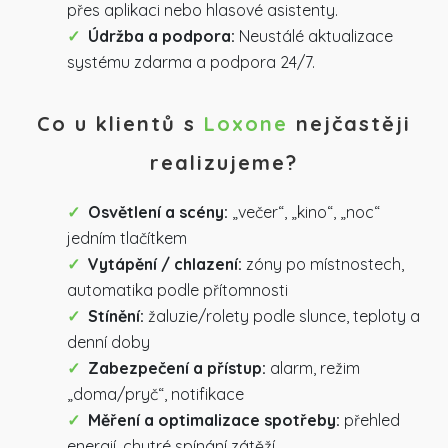
přes aplikaci nebo hlasové asistenty.
Údržba a podpora:
Neustálé aktualizace
systému zdarma a podpora 24/7.
Co u klientů s
Loxone
nejčastěji
realizujeme?
Osvětlení a scény:
„večer“, „kino“, „noc“
jedním tlačítkem
Vytápění / chlazení:
zóny po místnostech,
automatika podle přítomnosti
Stínění:
žaluzie/rolety podle slunce, teploty a
denní doby
Zabezpečení a přístup:
alarm, režim
„doma/pryč“, notifikace
Měření a optimalizace spotřeby:
přehled
energií, chytré spínání zátěží