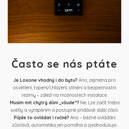
Často se nás ptáte
Je Loxone vhodný i do bytu?
Ano, zejména pro
osvětlení, topení/chlazení, stínění a bezpečnostní
režimy – záleží na možnostech instalace.
Musím mít chytrý dům „všude“?
Ne. Lze začít třeba
světly a vytápěním a postupně přidávat další části.
Půjde to ovládat i ručně?
Ano – běžné ovládání
zůstává, automatika jen pomáhá a zjednodušuje.