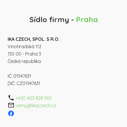
Sídlo firmy -
Praha
IKA CZECH, SPOL. S R.O.
Vinohradská 112
130 00 - Praha 3
Česká republika
IČ: 01547631
DIČ: CZ01547631
phone
+420 603 828 360
mail_outline
cerny@ikaczech.cz
facebook