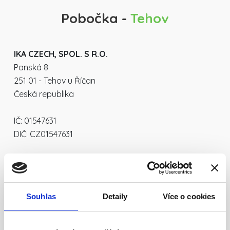
Pobočka -
Tehov
IKA CZECH, SPOL. S R.O.
Panská 8
251 01 - Tehov u Říčan
Česká republika
IČ: 01547631
DIČ: CZ01547631
phone
+420 603 828 360
mail_outline
cerny@ikaczech.cz
Souhlas
Detaily
Více o cookies