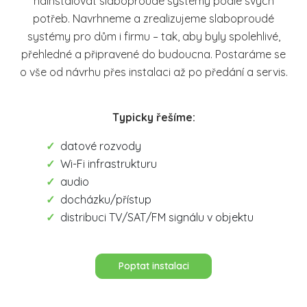
nainstalovat slaboproudé systémy podle svých
potřeb. Navrhneme a zrealizujeme slaboproudé
systémy pro dům i firmu – tak, aby byly spolehlivé,
přehledné a připravené do budoucna. Postaráme se
o vše od návrhu přes instalaci až po předání a servis.
Typicky řešíme:
datové rozvody
Wi-Fi infrastrukturu
audio
docházku/přístup
distribuci TV/SAT/FM signálu v objektu
Poptat instalaci