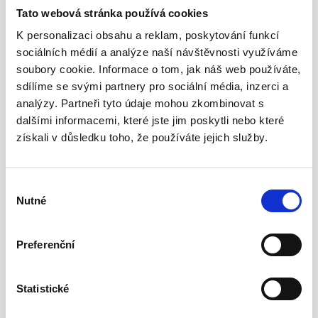
Tato webová stránka používá cookies
Co dodáváme nejčastěji:
K personalizaci obsahu a reklam, poskytování funkcí
strukturovaná kabeláž (rozvody do
sociálních médií a analýze naší návštěvnosti využíváme
soubory cookie. Informace o tom, jak náš web používáte,
místností, zásuvky, rozvaděč)
sdílíme se svými partnery pro sociální média, inzerci a
zakončení do patch panelů, organizace
analýzy. Partneři tyto údaje mohou zkombinovat s
kabeláže, popis a přehlednost
dalšími informacemi, které jste jim poskytli nebo které
instalace aktivních prvků dle návrhu (switch,
získali v důsledku toho, že používáte jejich služby.
router, AP – pokud dodáváte)
kontrola funkčnosti a předání včetně
doporučení pro provoz
Výběr
Nutné
souhlasu
Preferenční
Poptat instalaci
Statistické
Docházkové