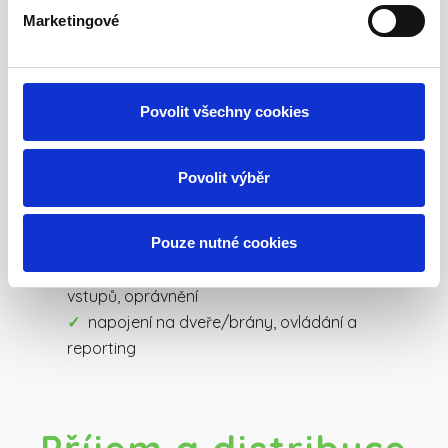
Marketingové
systémy
Konec zamlčených pozdních příchodů.
Monitorujte
Povolit všechny cookies
docházku svých pracovníků
a zvyšte efektivitu
práce. Jak? Pomocí docházkového systému. Získejte
přehled o příchodech a odchodech a zjednodušte
Povolit výběr
evidenci. Docházkový systém vám vysvětlíme,
nainstalujeme a zaškolíme obsluhu.
Pouze nutné cookies
přístupové systémy (karty/čipy), řízení
vstupů, oprávnění
napojení na dveře/brány, ovládání a
reporting
Příjem a distribuce