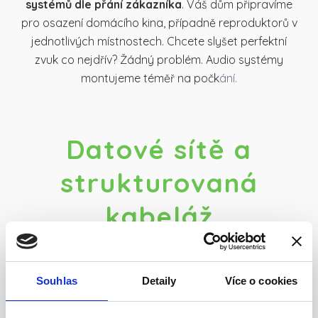
systémů dle přání zákazníka
. Váš dům připravíme
pro osazení domácího kina, případně reproduktorů v
jednotlivých místnostech. Chcete slyšet perfektní
zvuk co nejdřív? Žádný problém. Audio systémy
montujeme téměř na počk
ání.
Datové sítě a
strukturovaná
kabeláž
Datová síť je dnes páteř moderní domácnosti i firmy.
Zajistíme kompletní realizaci
optických i
Souhlas
Detaily
Více o cookies
metalických
rozvodů – od pokládky kabeláže po
zakončení a oživení.